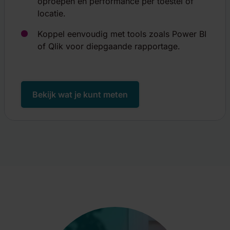
oproepen en performance per toestel of
locatie.
Koppel eenvoudig met tools zoals Power BI
of Qlik voor diepgaande rapportage.
Toestemming
Details
Over
Deze website maakt gebruik van cookies
Bekijk wat je kunt meten
We gebruiken cookies om content en advertenties te
personaliseren, om functies voor social media te bieden
en om ons websiteverkeer te analyseren. Ook delen we
informatie over uw gebruik van onze site met onze
partners voor social media, adverteren en analyse. Deze
partners kunnen deze gegevens combineren met andere
informatie die u aan ze heeft verstrekt of die ze hebben
verzameld op basis van uw gebruik van hun services.
Toestemmingsselectie
Noodzakelijk