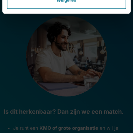
Is dit herkenbaar? Dan zijn we een match.
Je runt een
KMO of grote organisatie
en wil je