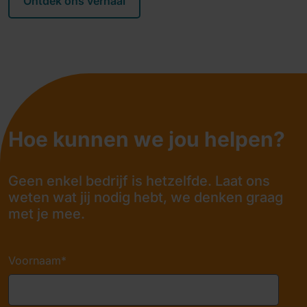
Ontdek ons verhaal
Hoe kunnen we jou helpen?
Geen enkel bedrijf is hetzelfde. Laat ons
weten wat jij nodig hebt, we denken graag
met je mee.
Voornaam
*