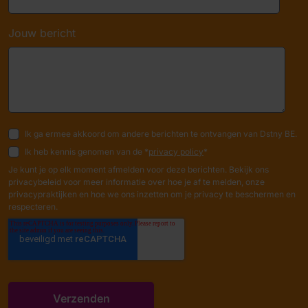
Jouw bericht
Ik ga ermee akkoord om andere berichten te ontvangen van Dstny BE.
Ik heb kennis genomen van de *
privacy policy
*
Je kunt je op elk moment afmelden voor deze berichten. Bekijk ons
privacybeleid voor meer informatie over hoe je af te melden, onze
privacypraktijken en hoe we ons inzetten om je privacy te beschermen en
respecteren.