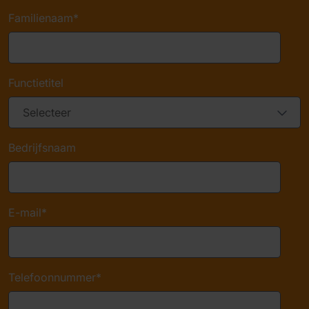
Familienaam
*
Functietitel
Bedrijfsnaam
E-mail
*
Telefoonnummer
*