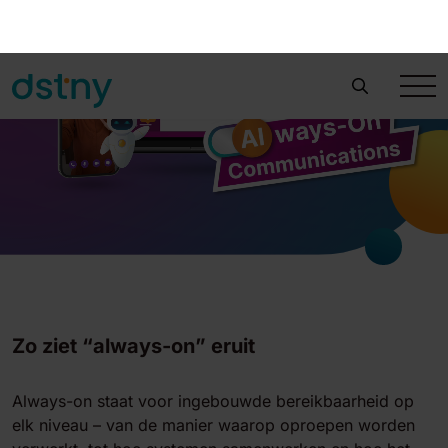
Zo ziet “always-on” eruit
Always-on staat voor ingebouwde bereikbaarheid op
elk niveau – van de manier waarop oproepen worden