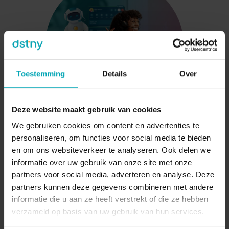
Voorkeuren
Statistieken
Marketing
Alles toestaan
Nieuw: Dstny Digital Assistant
Jouw slimme AI‑assistent voor elke inkomende
Selectie toestaan
oproep
Weigeren
De Dstny Digital Assistant is jouw slimme AI‑voicebot
die inkomende telefoongesprekken automatisch en