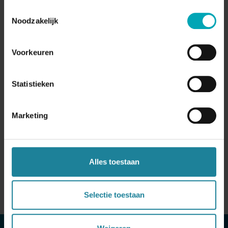
professioneel afhandelt. Hij registreert klantvragen,
plant afspraken in en verbindt bellers door naar de
juiste collega, volledig geïntegreerd in jouw bestaande
telefonie-, CRM- en ticketsystemen.
Of je team nu druk bezet is, in meeting zit of het buiten
kantooruren is: de Digital Assistant blijft 24/7
bereikbaar en zorgt ervoor dat elk telefoontje correct
wordt opgevolgd. Zo blijft je bereikbaarheid hoog, zelfs
tijdens piekmomenten, vakantieperiodes of buiten
kantooruren.
Direct demo aanvragen
Ontdek meer