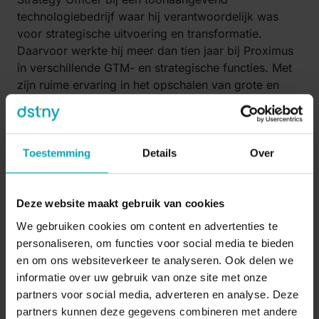
technologiebedrijf waar hij verantwoordelijk was
voor strategische uitvoering en transformatie.
Daarvoor werkte hij meer dan tien jaar bij Proximus
in verschillende GTM- en strategische functies. Met
zijn ruime ervaring in het opschalen van grote en
internationale organisaties zal hij nu de One Dstny
go-to-market-teams naar de volgende groeifase
leiden.
Toestemming
Details
Over
Een nieuwe fase van groei
Deze website maakt gebruik van cookies
“Nu we een volgende groeifase ingaan, is het
We gebruiken cookies om content en advertenties te
essentieel om alle commerciële activiteiten te
personaliseren, om functies voor social media te bieden
stroomlijnen binnen één overkoepelende strategie.
en om ons websiteverkeer te analyseren. Ook delen we
Het opzetten van de functie van CRO weerspiegelt
informatie over uw gebruik van onze site met onze
een duidelijke focus binnen de volledige Dstny
partners voor social media, adverteren en analyse. Deze
Group op commerciële prestaties, klantervaring en
partners kunnen deze gegevens combineren met andere
operationele uitmuntendheid,” licht Daan De Wever,