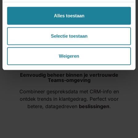
clicks, terwijl belgeschiedenis en notities
automatisch worden bijgehouden.
Alles toestaan
Selectie toestaan
Weigeren
Eenvoudig beheer binnen je vertrouwde
Teams-omgeving
Combineer gespreksdata met CRM-info en
ontdek trends in klantgedrag. Perfect voor
betere, datagedreven
beslissingen
.