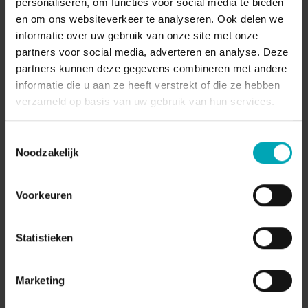
personaliseren, om functies voor social media te bieden
en om ons websiteverkeer te analyseren. Ook delen we
Persoonlijker contact, sterkere
informatie over uw gebruik van onze site met onze
klantrelaties
partners voor social media, adverteren en analyse. Deze
Zie meteen wie er belt, samen met relevante
partners kunnen deze gegevens combineren met andere
info uit je CRM of ERP. Zo start elk gesprek
informatie die u aan ze heeft verstrekt of die ze hebben
vanuit
vertrouwen
.
verzameld op basis van uw gebruik van hun services.
Toestemmingsselectie
Noodzakelijk
Voorkeuren
Statistieken
Hogere productiviteit en efficiëntie
Nooit meer zoeken naar klantgegevens. Een
Marketing
handige pop-up met info uit je CRM zorgt
voor
snellere antwoorden
met minder