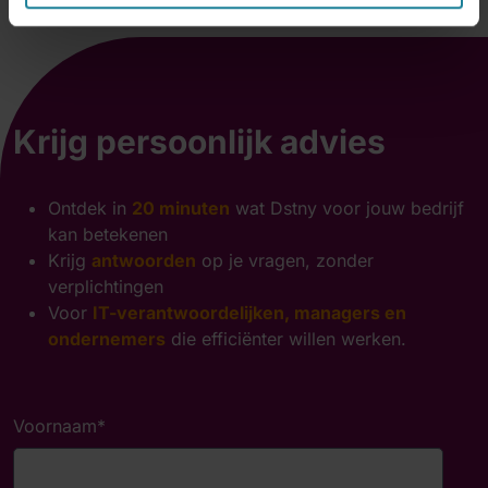
Krijg persoonlijk advies
Ontdek in
20 minuten
wat Dstny voor jouw bedrijf
kan betekenen
Krijg
antwoorden
op je vragen, zonder
verplichtingen
Voor
IT-verantwoordelijken, managers en
ondernemers
die efficiënter willen werken.
Voornaam
*