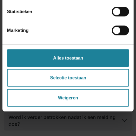
Waarom moet ik wangedrag melden?
Statistieken
Kan ik anoniem blijven?
Marketing
Wat gebeurt er als ik een melding doe?
Alles toestaan
Welke informatie moet ik geven aan Dstny Speak
Up?
Selectie toestaan
Wat als ik een vermoeden heb, maar niet zeker
ben?
Weigeren
Word ik verder betrokken nadat ik een melding
doe?