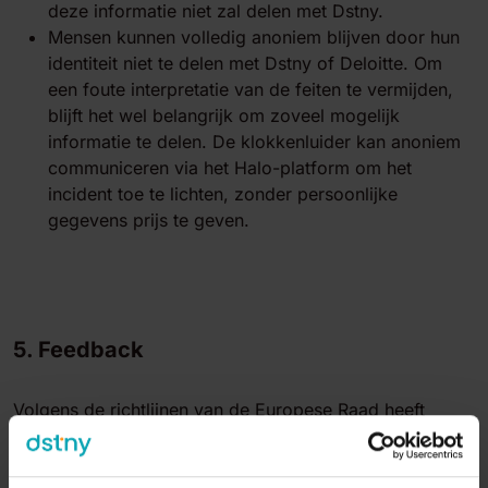
deze informatie niet zal delen met Dstny.
Mensen kunnen volledig anoniem blijven door hun
identiteit niet te delen met Dstny of Deloitte. Om
een foute interpretatie van de feiten te vermijden,
blijft het wel belangrijk om zoveel mogelijk
informatie te delen. De klokkenluider kan anoniem
communiceren via het Halo-platform om het
incident toe te lichten, zonder persoonlijke
gegevens prijs te geven.
5. Feedback
Volgens de richtlijnen van de Europese Raad heeft
Dstny 3 maanden de tijd om elk rapport op te volgen en
terug te koppelen (met de mogelijkheid om dit te