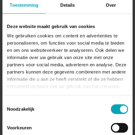
verlengen tot 6 maanden voor externe kanalen, als dit
Toestemming
Details
Over
voldoende gemotiveerd kan worden).
Vertegenwoordigers van Dstny zullen feedback geven
over de voortgang van de procedure of de genomen
Deze website maakt gebruik van cookies
beslissing wat betreft het gerapporteerde wangedrag.
We gebruiken cookies om content en advertenties te
personaliseren, om functies voor social media te bieden
Iedereen heeft vrije toegang tot het Dstny Speak Up-
en om ons websiteverkeer te analyseren. Ook delen we
platform, zonder beperkingen. Nadat de melding is
informatie over uw gebruik van onze site met onze
ingediend, krijgen mensen een gebruikersnaam en
partners voor social media, adverteren en analyse. Deze
wachtwoord. Zo kunnen ze de voortgang van hun zaak
partners kunnen deze gegevens combineren met andere
op elk moment raadplegen, feedback doornemen of
informatie die u aan ze heeft verstrekt of die ze hebben
eventueel nieuwe informatie toevoegen.
verzameld op basis van uw gebruik van hun services.
Toestemmingsselectie
Noodzakelijk
FAQ
Voorkeuren