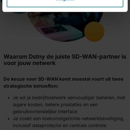
Waarom Dstny de juiste SD-WAN-partner is
voor jouw netwerk
De keuze voor SD-WAN komt meestal voort uit twee
strategische behoeften:
Je wil je bedrijfsnetwerk eenvoudiger beheren, met
lagere kosten, betere prestaties en een
gebruiksvriendelijke interface
Je zoekt een toekomstgerichte netwerkbeveiliging,
inclusief dataprotectie en centrale controle