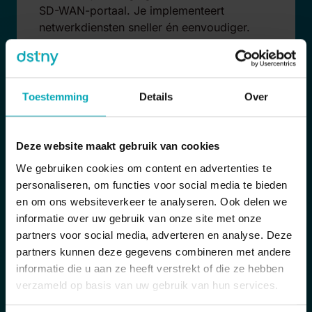
SD-WAN-portaal. Je implementeert
netwerkdiensten sneller én eenvoudiger.
Je krijgt live inzicht in routervertraging,
pakketverlies en verbruik per applicatie, per
locatie.
Toestemming
Details
Over
Deze website maakt gebruik van cookies
We gebruiken cookies om content en advertenties te
personaliseren, om functies voor social media te bieden
en om ons websiteverkeer te analyseren. Ook delen we
informatie over uw gebruik van onze site met onze
partners voor social media, adverteren en analyse. Deze
Efficiënte beveiliging
partners kunnen deze gegevens combineren met andere
informatie die u aan ze heeft verstrekt of die ze hebben
Één consistent beveiligingsbeleid op alle
verzameld op basis van uw gebruik van hun services.
locaties. Intern netwerkverkeer wordt
automatisch gefilterd en gecontroleerd.