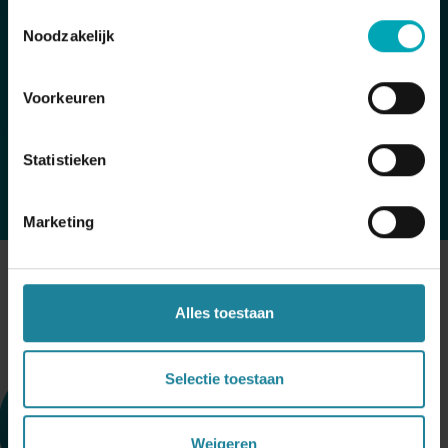
Toestemmingsselectie
Onze oplossing bevat een next-gen firewall,
Noodzakelijk
webfilter, antimalware en inbraakpreventie.
Dstny zorgt voor configuratie en beheer.
Voorkeuren
Statistieken
Marketing
Alles toestaan
Selectie toestaan
Weigeren