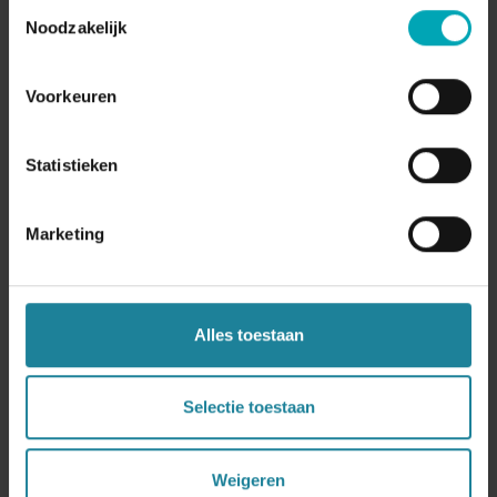
Toestemmingsselectie
Noodzakelijk
Last invoice number
*
Voorkeuren
optin terms of use
Statistieken
Marketing
optin privacy policy
Alles toestaan
Preferred language
Selectie toestaan
Weigeren