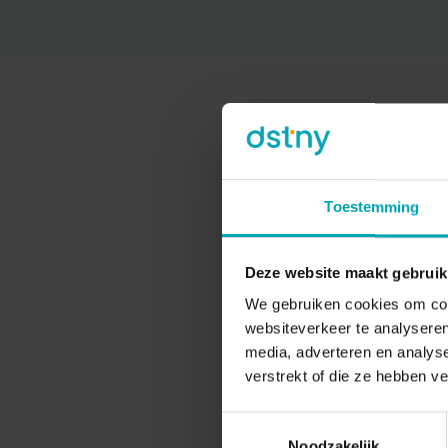
Have y
furthe
Toestemming
your i
of the
Deze website maakt gebruik
meetin
you in
We gebruiken cookies om cont
websiteverkeer te analyseren
media, adverteren en analys
verstrekt of die ze hebben v
Toestemmingsselectie
Noodzakelijk