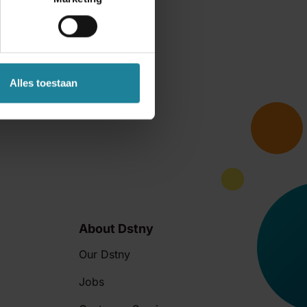
Alles toestaan
About Dstny
Our Dstny
Jobs