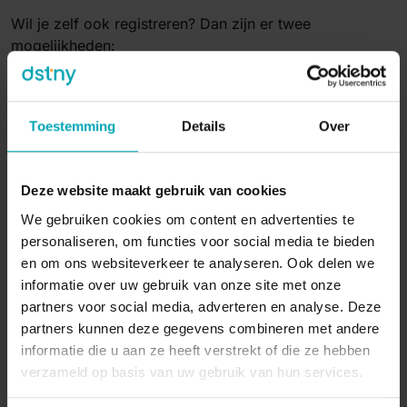
Wil je zelf ook registreren? Dan zijn er twee
mogelijkheden:
Check bij je accountmanager of
via
support@dstiny.be
wie jullie Partner Portal
Administrator is. Je kunt die persoon dan zelf
Toestemming
Details
Over
vragen om jou volledige of gedeeltelijke toegang te
verlenen. Daarna kun je registreren.
Vul het
registratieformulier
in. Wij bezorgen je
Deze website maakt gebruik van cookies
aanvraag aan de Partner Portal Administrator in
jouw bedrijf. Hij zal beslissen welke
We gebruiken cookies om content en advertenties te
toegangsrechten jij voor het portaal krijgt.
personaliseren, om functies voor social media te bieden
en om ons websiteverkeer te analyseren. Ook delen we
Nieuwe partner
informatie over uw gebruik van onze site met onze
Ben je een nieuwe partner van Dstny? Dan heb je bij het
partners voor social media, adverteren en analyse. Deze
tekenen van je contract zelf aangegeven wie de Partner
partners kunnen deze gegevens combineren met andere
Portal Administrator in je bedrijf wordt.
informatie die u aan ze heeft verstrekt of die ze hebben
Zodra we het contract opleveren, duiden we ook de
verzameld op basis van uw gebruik van hun services.
project manager voor jouw project aan. Jouw kersverse