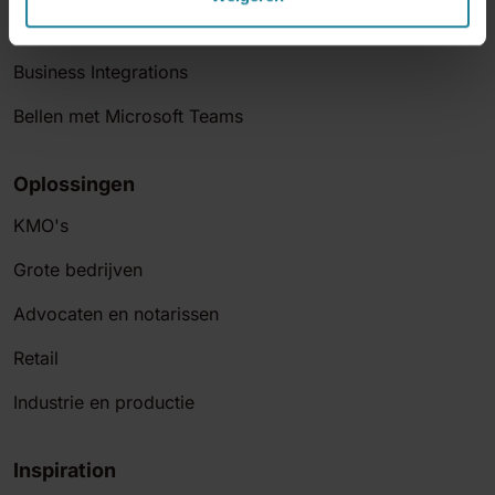
Business Analytics
Business Integrations
Bellen met Microsoft Teams
Oplossingen
KMO's
Grote bedrijven
Advocaten en notarissen
Retail
Industrie en productie
Inspiration