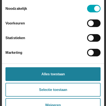
Partner Portal Administrator krijgt dan een e-mail met
Toestemmingsselectie
zijn of haar logingegevens.
Noodzakelijk
Voorkeuren
Statistieken
Marketing
Alles toestaan
Producten
Selectie toestaan
Dstny Digital Assistant
Business Communications
Weigeren