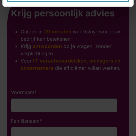
Krijg persoonlijk advies
Ontdek in
20 minuten
wat Dstny voor jouw
bedrijf kan betekenen
Krijg
antwoorden
op je vragen, zonder
verplichtingen
Voor
IT-verantwoordelijken, managers en
ondernemers
die efficiënter willen werken.
Voornaam
*
Familienaam
*