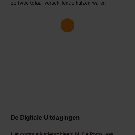
ze twee totaal verschillende huizen waren
If you choose to play this video, you agree that
YouTube will set cookies in your browser.
De Digitale Uitdagingen
Het communicatieprobleem bij De Roma was