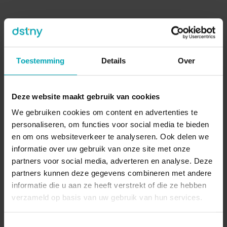
Toestemming
Details
Over
Onze oplossingen
Om deze uitdaging aan te pakken, besloot De
Deze website maakt gebruik van cookies
Roma samen te werken met Dstny. Na een
We gebruiken cookies om content en advertenties te
grondige bespreking van de problemen en
personaliseren, om functies voor social media te bieden
behoeften, bood Dstny een schaalbare oplossing
en om ons websiteverkeer te analyseren. Ook delen we
die ervoor zorgde dat De Roma eindelijk als één
informatie over uw gebruik van onze site met onze
geïntegreerd geheel kon functioneren. De
partners voor social media, adverteren en analyse. Deze
voorgestelde oplossing zorgde ervoor dat zowel
partners kunnen deze gegevens combineren met andere
internet- als telefoniesystemen naadloos op
informatie die u aan ze heeft verstrekt of die ze hebben
elkaar werden afgestemd, waardoor de
verzameld op basis van uw gebruik van hun services.
communicatie tussen de locaties vlekkeloos
verliep. Het resultaat was een efficiënte en
Toestemmingsselectie