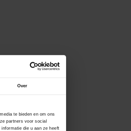
our browser.
Over
tner. De fysieke
llende fysieke
ten deze
 locaties. Dit
 media te bieden en om ons
ze partners voor social
nformatie die u aan ze heeft