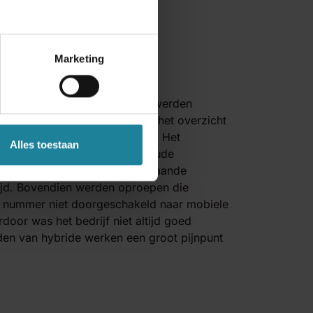
Marketing
en van Standaard Boekhandel werden
ij. Hierdoor verloren ze snel het overzicht
e abonnementen die ze hadden. Het
Alles toestaan
ementen, het afsluiten van oude
ngen van wijzigingen in bestaande
ijd. Bovendien werden oproepen die
 nummer niet doorgeschakeld naar mobiele
rdoor was het bedrijf niet altijd goed
ijden van hybride werken een groot pijnpunt