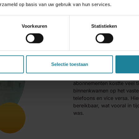
erzameld op basis van uw gebruik van hun services.
Voorkeuren
Statistieken
De mobiele telefoniedienst
geleverd door een derde part
over de verschillende loss
Selectie toestaan
aanvragen van nieuwe abonn
abonnementen en het aanbre
abonnementen kostte veel t
binnenkwamen op het vaste
telefoons en vice versa. Hie
bereikbaar, wat vooral in t
was.