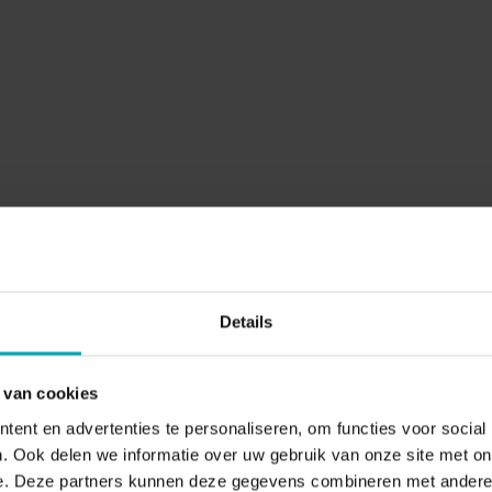
se to play this video, you agree that YouTube will set cookies in y
tale uitdagingen
Details
 de vaste telefonie, die werd verzorgd door een andere par
es van Standaard Boekhandel bevonden zich op twee verschi
r er wijzigingen nodig waren in de telefooncentrales, moes
 van cookies
de leverancier worden aangevraagd en doorgevoerd op beide
ent en advertenties te personaliseren, om functies voor social
ciëntie en een hoge afhankelijkheid van de leverancier.
. Ook delen we informatie over uw gebruik van onze site met on
e. Deze partners kunnen deze gegevens combineren met andere i