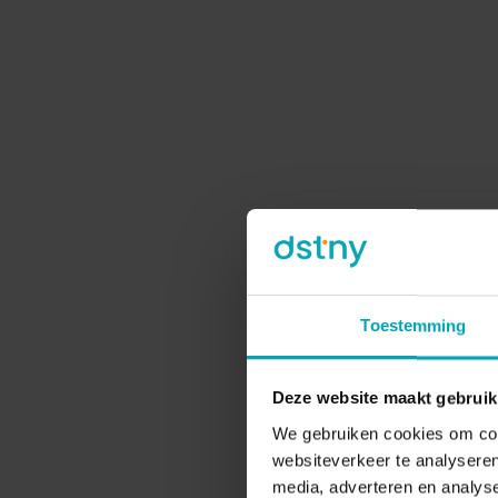
If you choo
De digi
Toestemming
Een pijnpunt was
telefooncentral
locaties. Wannee
Deze website maakt gebruik
individueel bij 
We gebruiken cookies om cont
leidde tot ineffi
websiteverkeer te analyseren
media, adverteren en analys