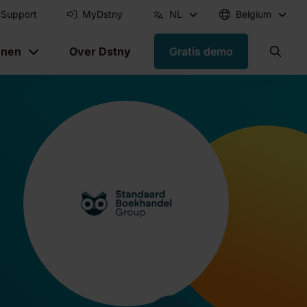
Support
MyDstny
NL
Belgium
nnen
Over Dstny
Gratis demo