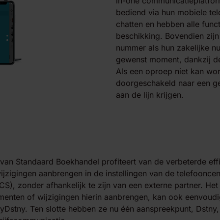
in-one communicatieplatfor
bediend via hun mobiele tel
chatten en hebben alle funct
beschikking. Bovendien zij
nummer als hun zakelijke n
gewenst moment, dankzij de 
Als een oproep niet kan wo
doorgeschakeld naar een ge
aan de lijn krijgen.
van Standaard Boekhandel profiteert van de verbeterde effi
ijzigingen aanbrengen in de instellingen van de telefooncent
BCS), zonder afhankelijk te zijn van een externe partner. H
enten of wijzigingen hierin aanbrengen, kan ook eenvoudig
yDstny. Ten slotte hebben ze nu één aanspreekpunt, Dstny,