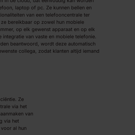
m in de cloud, dat eenvoudig kan worden
efoon, laptop of pc. Ze kunnen bellen en
ionaliteiten van een telefooncentrale ter
n ze bereikbaar op zowel hun mobiele
ummer, op elk gewenst apparaat en op elk
integratie van vaste en mobiele telefonie.
rden beantwoord, wordt deze automatisch
wenste collega, zodat klanten altijd iemand
ciëntie. Ze
rale via het
et aanmaken van
 via het
 voor al hun