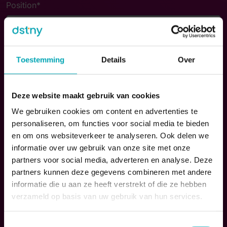
Position
*
Destiny customer number
*
Toestemming
Details
Over
Deze website maakt gebruik van cookies
Number of your last invoice
*
We gebruiken cookies om content en advertenties te
personaliseren, om functies voor social media te bieden
en om ons websiteverkeer te analyseren. Ook delen we
Your Email
*
informatie over uw gebruik van onze site met onze
partners voor social media, adverteren en analyse. Deze
partners kunnen deze gegevens combineren met andere
informatie die u aan ze heeft verstrekt of die ze hebben
Phone number
*
verzameld op basis van uw gebruik van hun services.
Toestemmingsselectie