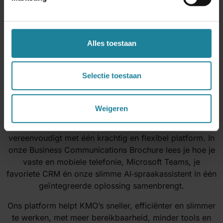
Alles toestaan
Maak je communicatie futureproof met ons
all‑in Business Communications Platform
Selectie toestaan
Download de brochure
Weigeren
Ontdek hoe je jouw volledige bedrijfscommunicatie
vereenvoudigt met één krachtig en flexibel platform. In
onze Business Communications Brochure lees je hoe je
vaste en mobiele telefonie, Microsoft Teams, je
favoriete CRM én onze slimme AI‑spraakassistent in één
geïntegreerde oplossing samenbrengt.
Ons platform helpt KMO’s sneller, efficiënter en slimmer
te werken, met meer bereikbaarheid, minder tools en