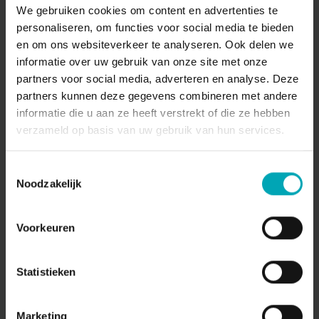
We gebruiken cookies om content en advertenties te
Dstny Analytics
personaliseren, om functies voor social media te bieden
en om ons websiteverkeer te analyseren. Ook delen we
Analyse- en rapportagetool die jouw
informatie over uw gebruik van onze site met onze
communicatiedata in kaart brengt
partners voor social media, adverteren en analyse. Deze
Datagedreven beslissingen voor efficiëntere
partners kunnen deze gegevens combineren met andere
communicatie en service
informatie die u aan ze heeft verstrekt of die ze hebben
verzameld op basis van uw gebruik van hun services.
Rapporten, dashboards, visualisaties en
connectoren zoals PowerBI, Qlik.
Toestemmingsselectie
Noodzakelijk
Lees meer
Voorkeuren
Statistieken
Marketing