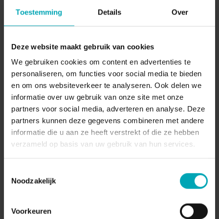
Toestemming
Details
Over
Verbeter Je Klantenrelaties in 2020 met
Hulp van Destiny
Je klanten, daarvoor geef je iedere dag weer het beste
Deze website maakt gebruik van cookies
van jezelf. Je doet er dan ook alles aan om de ervaring
We gebruiken cookies om content en advertenties te
van je...
personaliseren, om functies voor social media te bieden
en om ons websiteverkeer te analyseren. Ook delen we
6
min
informatie over uw gebruik van onze site met onze
partners voor social media, adverteren en analyse. Deze
partners kunnen deze gegevens combineren met andere
informatie die u aan ze heeft verstrekt of die ze hebben
Previous
1
2
3
4
verzameld op basis van uw gebruik van hun services.
Toestemmingsselectie
Noodzakelijk
Voorkeuren