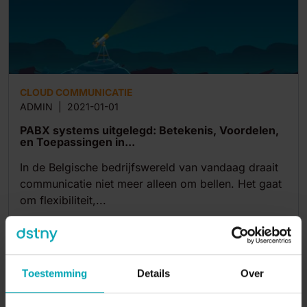
CLOUD COMMUNICATIE
ADMIN
|
2021-01-01
PABX systems uitgelegd: Betekenis, Voordelen,
en Toepassingen in...
In de Belgische bedrijfswereld van vandaag draait
communicatie niet meer alleen om bellen. Het gaat
om flexibiliteit,...
10
min
Toestemming
Details
Over