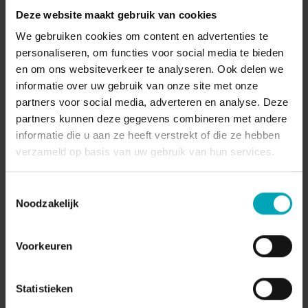
Deze website maakt gebruik van cookies
We gebruiken cookies om content en advertenties te
personaliseren, om functies voor social media te bieden
en om ons websiteverkeer te analyseren. Ook delen we
informatie over uw gebruik van onze site met onze
partners voor social media, adverteren en analyse. Deze
CLOUD COMMUNICATIE
partners kunnen deze gegevens combineren met andere
ADMIN
|
2021-01-01
informatie die u aan ze heeft verstrekt of die ze hebben
verzameld op basis van uw gebruik van hun services.
VoIP Telefooncentrale: Moderne Keuze voor
Bedrijven in België
Toestemmingsselectie
Traditionele telefoonsystemen zijn duur in
Noodzakelijk
onderhoud, beperkt in functionaliteiten en bieden
niet de flexibiliteit die...
Voorkeuren
14
min
Statistieken