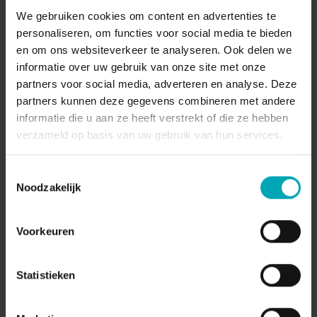
We gebruiken cookies om content en advertenties te
personaliseren, om functies voor social media te bieden
Le choix intelligent pour votre réseau
en om ons websiteverkeer te analyseren. Ook delen we
d’entreprise
informatie over uw gebruik van onze site met onze
partners voor social media, adverteren en analyse. Deze
partners kunnen deze gegevens combineren met andere
informatie die u aan ze heeft verstrekt of die ze hebben
verzameld op basis van uw gebruik van hun services.
Toestemmingsselectie
Noodzakelijk
Prise en charge complète
Ne vous souciez plus de la gestion de votre
Voorkeuren
réseau professionnel privé. Nous prenons
en charge l’intégralité de la gestion grâce à
un service managé, afin que vous puissiez
Statistieken
vous concentrer sur les besoins numériques
de votre entreprise.