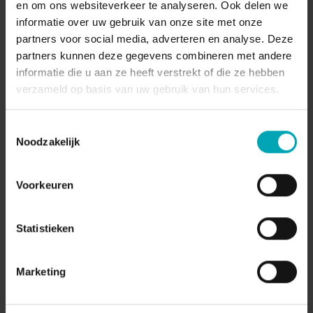
en om ons websiteverkeer te analyseren. Ook delen we
informatie over uw gebruik van onze site met onze
partners voor social media, adverteren en analyse. Deze
partners kunnen deze gegevens combineren met andere
informatie die u aan ze heeft verstrekt of die ze hebben
verzameld op basis van uw gebruik van hun services.
Isolation des Menaces E-mail
Toestemmingsselectie
Noodzakelijk
Prévient les ransomwares et autres attaques
avancées
Voorkeuren
Ouvre les liens et pièces jointes suspects
dans un environnement sécurisé et isolé
Statistieken
Protège vos données contre le vol
Marketing
(phishing) grâce au mode lecture seule