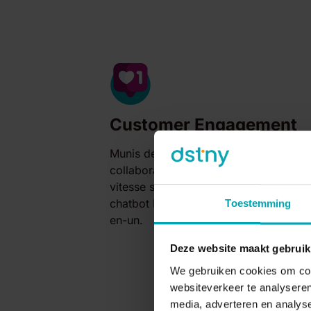
Customer Engagement
Munis des outils Customer Engagemen
collaborateurs peuvent faire passer le 
vitesse supérieure. Pensez à une soluti
chatbot IA ou à une plateforme Cust
Toestemming
en-un.
Deze website maakt gebruik
We gebruiken cookies om cont
websiteverkeer te analyseren
media, adverteren en analys