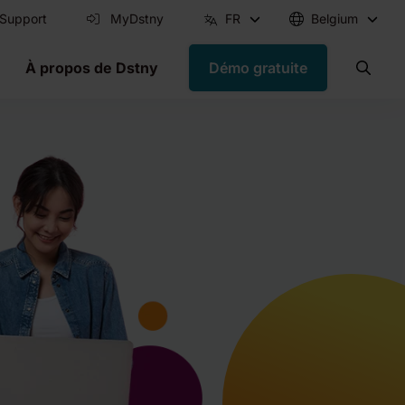
Support
MyDstny
FR
Belgium
À propos de Dstny
Démo gratuite