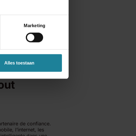
Marketing
Alles toestaan
 avec un
out
rtenaire de confiance.
ile, l’internet, les
intelligente dans une