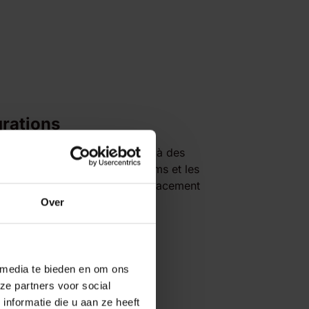
grations
unication de Dstny s’intègre à des
ulaires tels que Microsoft Teams et les
in de pouvoir fonctionner efficacement
ts le meilleur service possible.
Over
 media te bieden en om ons
ze partners voor social
nformatie die u aan ze heeft