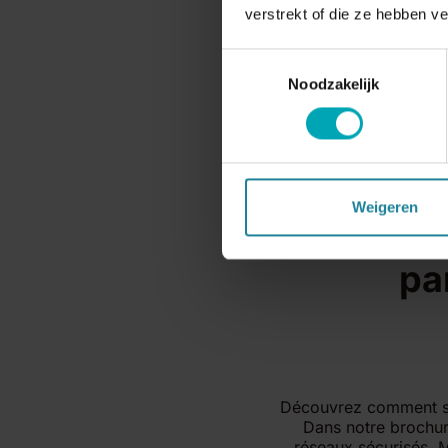
verstrekt of die ze hebben v
Toestemmingsselectie
Noodzakelijk
Weigeren
Communi
pa
Découvrez comment sim
Dans notre brochure
réseaux sécurisés, M