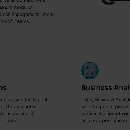
services de téléphonie
usieurs modules
tomer Engagement, et elle
crosoft Teams.
ns
Business Anal
 vous soyez facilement
Dstny Business Analyti
ez. Grâce à notre
reporting qui réperto
 vous passez et
communication et vous
 appareil.
éclairées pour une co