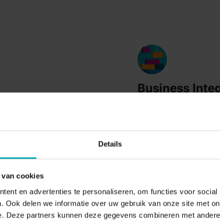
Business Inte
t adéquats, vos
La plateforme de comm
service clientèle à la
outils et systèmes pop
on de call center, à un
outils CRM connus, af
omer Engagement tout-
et de fournir aux clien
Details
 van cookies
ent en advertenties te personaliseren, om functies voor social
. Ook delen we informatie over uw gebruik van onze site met on
e. Deze partners kunnen deze gegevens combineren met andere i
En savoir plus sur Dstny Business Communications