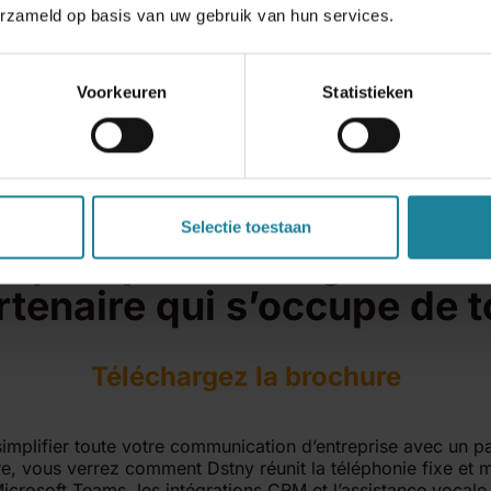
erzameld op basis van uw gebruik van hun services.
Voorkeuren
Statistieken
Selectie toestaan
quez plus intelligemment
rtenaire qui s’occupe de t
Téléchargez la brochure
plifier toute votre communication d’entreprise avec un pa
, vous verrez comment Dstny réunit la téléphonie fixe et mob
icrosoft Teams, les intégrations CRM et l’assistance vocale 