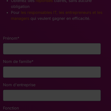
Obtenez des
réponses
claires, sans aucune
obligation
Pour
les responsables IT, les entrepreneurs et les
managers
qui veulent gagner en efficacité.
Prénom
*
Nom de famille
*
Nom d'entreprise
Fonction