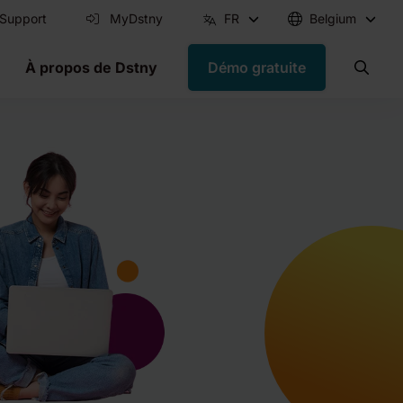
Support
MyDstny
FR
Belgium
À propos de Dstny
Démo gratuite