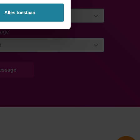
olicy
Alles toestaan
uage