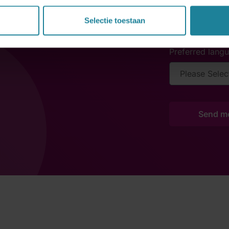
optin privacy p
Selectie toestaan
Preferred lang