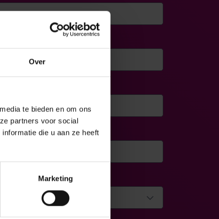
Over
 media te bieden en om ons
ze partners voor social
umber
*
nformatie die u aan ze heeft
use
Marketing