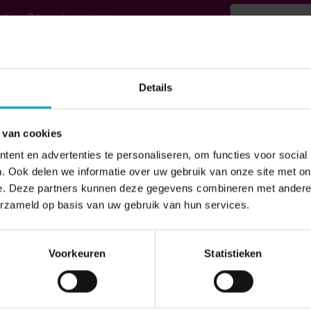
ation ? Inscrivez-vous
lques jours, vous pourrez
portail :
Your Email
*
 Partner Portal Managers et
Details
s de MyDstny.
 et opportunités
Phone number
*
 pour trouver de nouveaux
 van cookies
livres blancs, vidéos,
ent en advertenties te personaliseren, om functies voor social
. Ook delen we informatie over uw gebruik van onze site met on
contact chez Dstny.
Last invoice n
e. Deze partners kunnen deze gegevens combineren met andere i
Dstny Commercial, un
erzameld op basis van uw gebruik van hun services.
 de commander facilement
de commande sera
optin terms of 
Voorkeuren
Statistieken
) et vous effectuer des
nregistrer des tickets et
e évidemment des droits