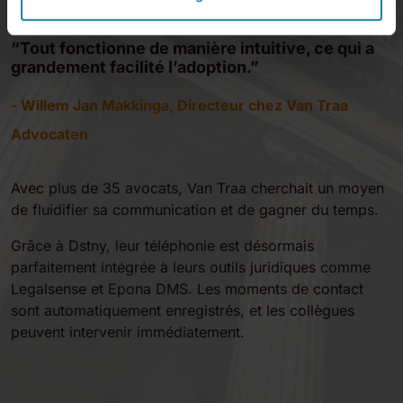
“Tout fonctionne de manière intuitive, ce qui a
grandement facilité l’adoption.”
- Willem Jan Makkinga, Directeur chez Van Traa
Advocaten
Avec plus de 35 avocats, Van Traa cherchait un moyen
de fluidifier sa communication et de gagner du temps.
Grâce à Dstny, leur téléphonie est désormais
parfaitement intégrée à leurs outils juridiques comme
Legalsense et Epona DMS. Les moments de contact
sont automatiquement enregistrés, et les collègues
peuvent intervenir immédiatement.