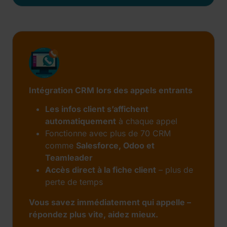
Intégration CRM lors des appels entrants
Les infos client s’affichent
automatiquement
à chaque appel
Fonctionne avec plus de 70 CRM
comme
Salesforce, Odoo et
Teamleader
Accès direct à la fiche client
– plus de
perte de temps
Vous savez immédiatement qui appelle –
répondez plus vite, aidez mieux.