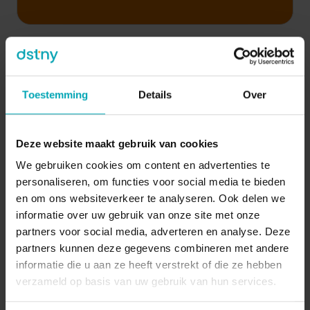
Toestemming
Details
Over
Analyse & reporting
Deze website maakt gebruik van cookies
Identifiez les tendances et
We gebruiken cookies om content en advertenties te
blocages
via un tableau de bord unique
personaliseren, om functies voor social media te bieden
Connectez
PowerBI ou Qlik
pour des
en om ons websiteverkeer te analyseren. Ook delen we
insights plus poussés
informatie over uw gebruik van onze site met onze
Décidez sur base de données
– plus
partners voor social media, adverteren en analyse. Deze
d’estimations à l’aveugle
partners kunnen deze gegevens combineren met andere
informatie die u aan ze heeft verstrekt of die ze hebben
Gardez le contrôle sur votre accessibilité
verzameld op basis van uw gebruik van hun services.
et la qualité de service.