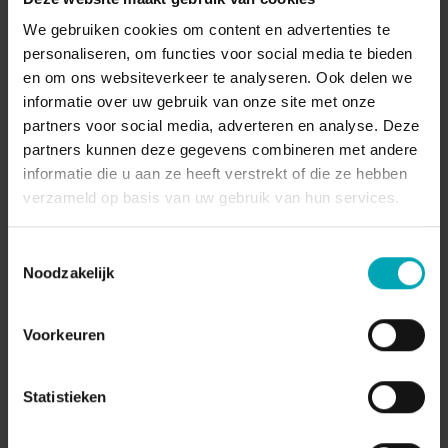
We gebruiken cookies om content en advertenties te
personaliseren, om functies voor social media te bieden
en om ons websiteverkeer te analyseren. Ook delen we
informatie over uw gebruik van onze site met onze
partners voor social media, adverteren en analyse. Deze
ADMIN
|
2026-01-26
partners kunnen deze gegevens combineren met andere
informatie die u aan ze heeft verstrekt of die ze hebben
Téléphonie — la couche opérationnelle que la
plupart des usines...
verzameld op basis van uw gebruik van hun services.
La transition silencieuse qui reconfigure la
Toestemmingsselectie
collaboration des équipes de production Entrez
Noodzakelijk
aujourd’hui sur presque...
5
min
Voorkeuren
Statistieken