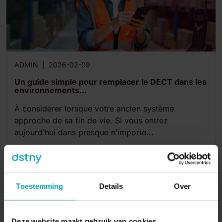
ADMIN
|
2026-02-09
Un guide simple pour remplacer le DECT dans les
environnements...
À considérer lorsque votre ancien système
approche de sa fin de vie. Si vous entrez
aujourd’hui dans presque n’importe...
4
min
Toestemming
Details
Over
Deze website maakt gebruik van cookies