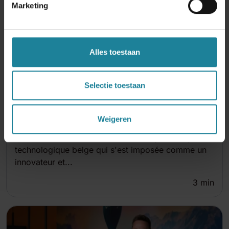
Marketing
Alles toestaan
DSTNY STRATEGIE
Selectie toestaan
WEBADMIN
|
2025-10-06
Les solutions de communication professionnelle
Dstny désormais...
Weigeren
Zaventem, le 6 octobre 2025 – Dstny, l'entreprise
technologique belge qui s'est imposée comme un
innovateur et...
3
min